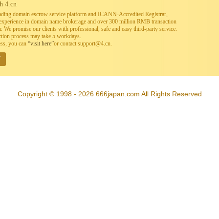
h 4.cn
leading domain escrow service platform and ICANN-Accredited Registrar,
h experience in domain name brokerage and over 300 million RMB transaction
. We promise our clients with professional, safe and easy third-party service.
ction process may take 5 workdays.
ess, you can
“visit here”
or contact support@4.cn.
W
Copyright © 1998 - 2026 666japan.com All Rights Reserved