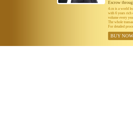
Escrow throug
4.cn is a world 
with 6 years ric
volume every year
The whole transa
For detailed proc
BUY NO