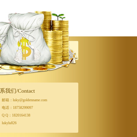
系我们/Contact
邮箱：luky@goldenname.com
电话：18758299097
Q Q：1820164138
lukylu826